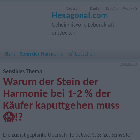
Deutsch
|
English
Español
Русский
Hexagonal.com
Geheimnisvolle Lebenskraft
entdecken
Start
Stein der Harmonie
🛒 bestellen
20.8.2023
Sensibles Thema
Warum der Stein der
Harmonie bei 1-2 % der
Käufer kaputtgehen muss
😱!?
Die zuerst geplante Überschrift:
Schweiß, Salze, Schwefel