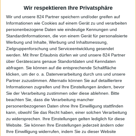
kann:
Wir respektieren Ihre Privatsphäre
Wir und unsere 824 Partner speichern und/oder greifen auf
Informationen wie Cookies auf einem Gerät zu und verarbeiten
Stein der Harmonie ohne Pflege von 2018 bis 2022 durchgehend
personenbezogene Daten wie eindeutige Kennungen und
getragen.
Standardinformationen, die von einem Gerät für personalisierte
Werbung und Inhalte, Werbung und Inhaltsmessung,
Zielgruppenforschung und Serviceentwicklung gesendet
Dieser Zustand des Steines ist
charakteristisch für viele
werden.
Mit Ihrer Erlaubnis dürfen wir und unsere 824 Partner
Steine
in diesem Alter oder älter. Allerdings melden sich
über Gerätescans genaue Standortdaten und Kenndaten
nur wenig Leute nach einigen Jahren proaktiv und
abfragen. Sie können auf die entsprechende Schaltfläche
schreiben:
Mein Stein sieht immer noch top aus!
klicken, um der o. a. Datenverarbeitung durch uns und unsere
Partner zuzustimmen. Alternativ können Sie auf detailliertere
Das kannst du aber gerne über die Kommentarfunktion am
Informationen zugreifen und Ihre Einstellungen ändern, bevor
Sie der Verarbeitung zustimmen oder diese ablehnen.
Bitte
Ende der Seite machen. Ich freue mich über Beteiligung
beachten Sie, dass die Verarbeitung mancher
und Austausch über den Stein und unsere erklärenden
personenbezogenen Daten ohne Ihre Einwilligung stattfinden
Artikel.
kann, obwohl Sie das Recht haben, einer solchen Verarbeitung
zu widersprechen. Ihre Einstellungen gelten lediglich für diese
Website. Sie können Ihre Einstellungen jederzeit ändern oder
Ihre Einwilligung widerrufen, indem Sie zu dieser Website