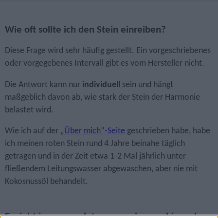
Wie oft sollte ich den Stein einreiben?
Diese Frage wird sehr häufig gestellt. Ein vorgeschriebenes
oder vorgegebenes Intervall gibt es vom Hersteller nicht.
Die Antwort kann nur
individuell
sein und hängt
maßgeblich davon ab, wie stark der Stein der Harmonie
belastet wird.
Wie ich auf der
„Über mich“-Seite
geschrieben habe, habe
ich meinen roten Stein rund 4 Jahre beinahe täglich
getragen und in der Zeit etwa 1-2 Mal jährlich unter
fließendem Leitungswasser abgewaschen, aber nie mit
Kokosnussöl behandelt.
Er sieht immer noch top aus, wie man hier sehen