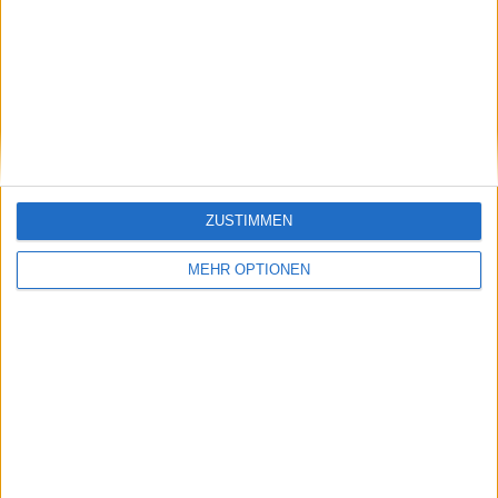
Antworten
Richard
sagt:
19. Dezember 2024 um 9:58 Uhr
Sicher, 2 Empfehlungen: Bei häufigen
Schweißkontakt täglich mit Leitungswasser
ZUSTIMMEN
abspülen und wöchentlich mit ein bisschen
Kokosnussöl einreiben.
MEHR OPTIONEN
Kauf aus der neusten Generation, wie wir
standardmäßig ausliefern. Diese sind noch
widerstandsfähiger. Mit den besten Wünschen,
Richard
Antworten