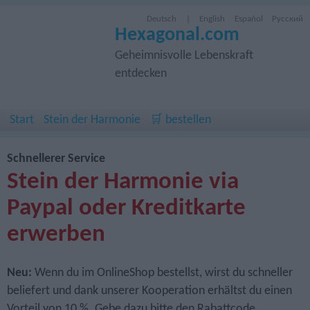
Deutsch
|
English
Español
Русский
Hexagonal.com
Geheimnisvolle Lebenskraft
entdecken
Start
Stein der Harmonie
🛒 bestellen
Schnellerer Service
Stein der Harmonie via
Paypal oder Kreditkarte
erwerben
Neu:
Wenn du im OnlineShop bestellst, wirst du schneller
beliefert und dank unserer Kooperation erhältst du einen
Vorteil von 10 %. Gebe dazu bitte den Rabattcode