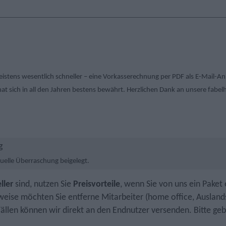
istens wesentlich schneller – eine Vorkasse­rechnung per PDF als E-Mail-An
hat sich in all den Jahren bestens bewährt. Herzlichen Dank an unsere fabe
duelle Überraschung beigelegt.
ller
sind, nutzen Sie
Preisvorteile
, wenn Sie von uns ein Paket
eise möchten Sie entferne Mitarbeiter (home office, Ausland
ällen können wir direkt an den Endnutzer versenden. Bitte geb