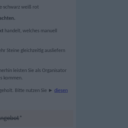
eachten.
kt
handelt, welches manuell
r Steine gleichzeitig ausliefern
rhin leisten Sie als Organisator
des kommen.
geholt. Bitte nutzen Sie ►
diesen
 Angebot
*