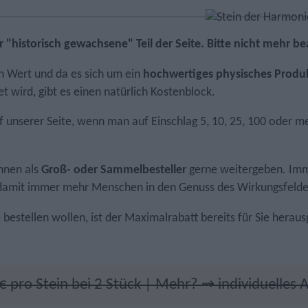
er "historisch gewachsene" Teil der Seite. Bitte nicht mehr b
n Wert und da es sich um ein
hoch­wertiges physisches Produ
et wird, gibt es einen natürlich Kostenblock.
 unserer Seite, wenn man auf Einschlag 5, 10, 25, 100 oder meh
hnen als
Groß- oder Sammelbesteller
gerne weitergeben. Imme
it damit immer mehr Menschen in den Genuss des Wirkungsfel
bestellen wollen, ist der Maximalrabatt bereits für Sie heraus
€ pro Stein bei 2 Stück | Mehr? ⇝ individuelles